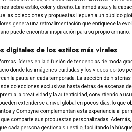
s sobre estilo, color y diseño. La inmediatez y la capac
que las colecciones y propuestas lleguen a un público gl
res genera una retroalimentación que enriquece la evolu
ario puede encontrar inspiración para su propio armario.
 digitales de los estilos más virales
formas líderes en la difusión de tendencias de moda grac
pacio donde las imágenes cuidadas y los videos cortos pe
 la pauta en cada temporada. La sección de historias y l
de colecciones exclusivas hasta detrás de escenas de d
remia la creatividad y la autenticidad, convirtiendo a us
ueden extenderse a nivel global en pocos días, lo que o
ntoa y Combyne complementan esta experiencia al permitir 
que comparte sus propuestas personalizadas. Además, la p
 cada persona gestiona su estilo, facilitando la búsqued