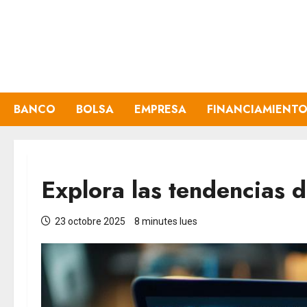
Aller
au
contenu
BANCO
BOLSA
EMPRESA
FINANCIAMIENT
Explora las tendencias 
23 octobre 2025
8 minutes lues