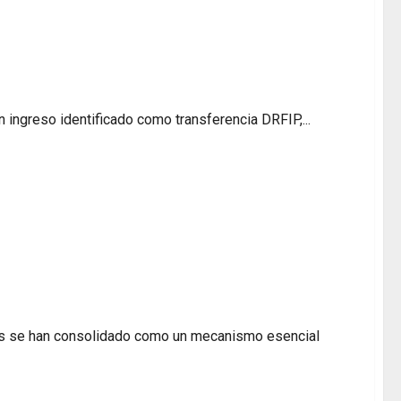
 a tu cuenta y si volverá
n ingreso identificado como transferencia DRFIP,...
oce los 5 beneficios principales de las
rias se han consolidado como un mecanismo esencial