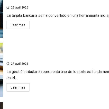
o robo
usando
el
tipo
29 avril 2026
de
cambio
La tarjeta bancaria se ha convertido en una herramienta indis
interbancario
real?
En
Leer más
savoir
plus
sur
LCL:
Oponer
su
tarjeta
El formulario 3519 en bancajaticket.es: Cómo evitar 
bancaria,
explicación
línea con Hacienda
práctica
de
27 avril 2026
qué
ocurre
La gestión tributaria representa uno de los pilares fundam
cuando
tardas
en el...
en
reportar
pérdida
En
Leer más
o
savoir
robo
plus
sur
El
formulario
3519