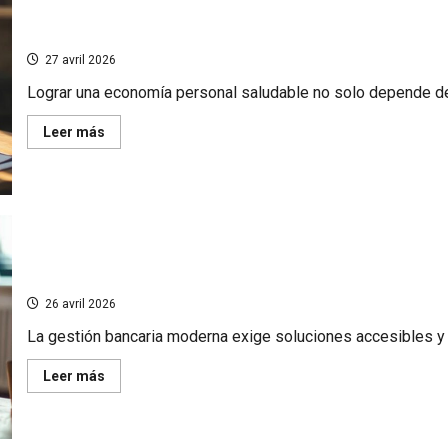
en
bancajaticket.es:
Consejos esenciales para gestionar tus finanzas bancar
Cómo
evitar
27 avril 2026
sanciones
económicas
Lograr una economía personal saludable no solo depende de 
y
mantener
tus
En
Leer más
cuentas
savoir
en
plus
línea
sur
con
Consejos
Hacienda
esenciales
para
gestionar
tus
finanzas
bancarias
Guía completa: ¿Cómo consultar mis cuentas de Grou
y
seguros
26 avril 2026
con
eficacia
La gestión bancaria moderna exige soluciones accesibles y fl
En
Leer más
savoir
plus
sur
Guía
completa: