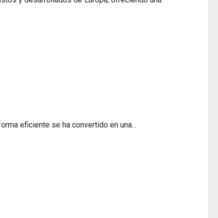
sando el tipo de cambio interbancario real?
rma eficiente se ha convertido en una...
 de qué ocurre cuando tardas en reportar pérdida