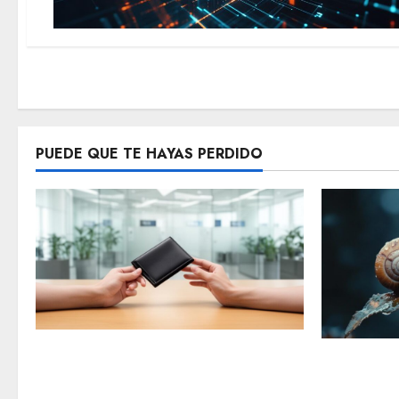
PUEDE QUE TE HAYAS PERDIDO
Banco Postal: ¿Cuáles son sus
Amortizac
Tarjetas Bancarias? Descubre las
definición
Tarjetas de Co-branding Premier y