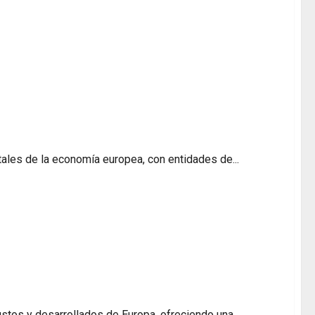
ativa de entidades líderes por activos y
ales de la economía europea, con entidades de...
 basado en solidez y confianza del sector
ustos y desarrollados de Europa, ofreciendo una