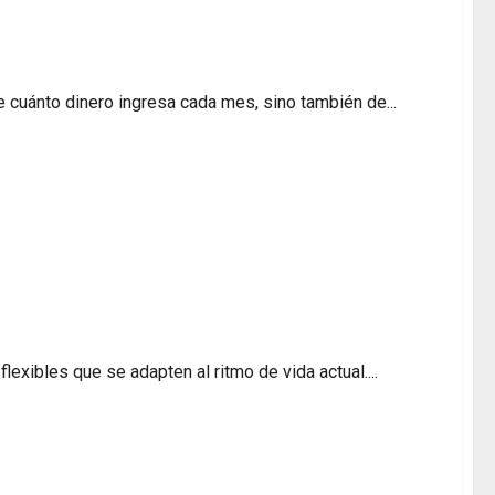
ias y seguros con eficacia
cuánto dinero ingresa cada mes, sino también de...
pama Banque desde cualquier dispositivo?
exibles que se adapten al ritmo de vida actual....