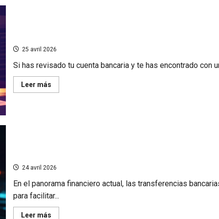
¿Cómo
consultar
mis
cuentas
de
Transferencia DRFIP: descubre por qué este pago llegó
Groupama
Banque
25 avril 2026
desde
cualquier
Si has revisado tu cuenta bancaria y te has encontrado con u
dispositivo?
En
Leer más
savoir
plus
sur
Transferencia
DRFIP:
descubre
por
qué
Transferencias bancarias: ¿a qué hora se realizan? Con
este
pago
operaciones electrónicas
llegó
a
24 avril 2026
tu
cuenta
En el panorama financiero actual, las transferencias banca
y
si
para facilitar...
volverá
En
Leer más