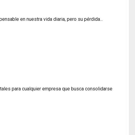
pensable en nuestra vida diaria, pero su pérdida...
sanciones económicas y mantener tus cuentas en
entales para cualquier empresa que busca consolidarse