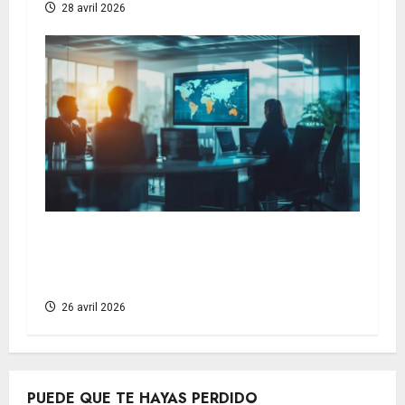
28 avril 2026
e
Creación de empresas en el extranjero:
abrir su sociedad offshore, ventajas y
procedimientos paso a paso
26 avril 2026
PUEDE QUE TE HAYAS PERDIDO