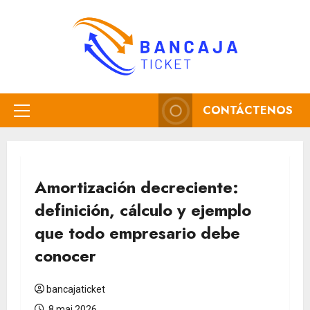
Aller
au
contenu
CONTÁCTENOS
Menu
principal
Amortización decreciente:
definición, cálculo y ejemplo
que todo empresario debe
conocer
bancajaticket
8 mai 2026