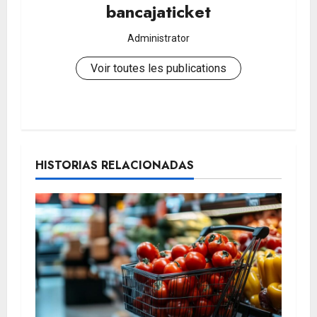
bancajaticket
Administrator
Voir toutes les publications
N
a
HISTORIAS RELACIONADAS
v
i
g
a
t